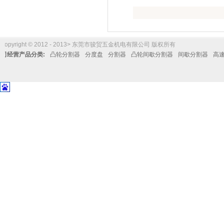
Copyright © 2012 - 2013> 东莞市骏贸五金机电有限公司 版权所有
公司经营产品分类:
凸轮分割器
分度盘
分割器
凸轮间歇分割器
间歇分割器
高