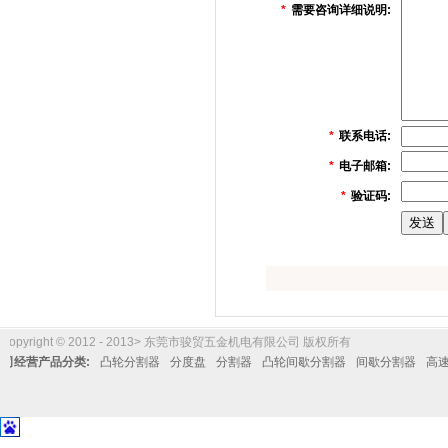
*
需要咨询详细说明:
*
联系电话:
*
电子邮箱:
*
验证码:
Copyright © 2012 - 2013> 东莞市骏贸五金机电有限公司 版权所有
公司经营产品分类:
凸轮分割器
分度盘
分割器
凸轮间歇分割器
间歇分割器
高