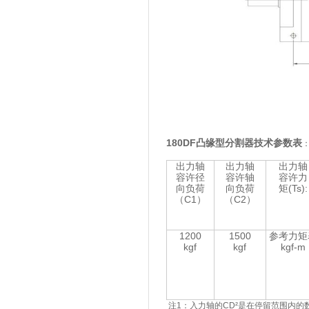
180DF凸缘型分割器技术参数表
出力轴
出力轴
出力轴
容许径
容许轴
容许力
向负荷
向负荷
矩(Ts):
（C1）
（C2）
1200
1500
参考力矩
kgf
kgf
kgf-m
注1：入力轴的CD²是在停留范围内的