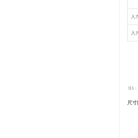
入
入
注1：
尺寸