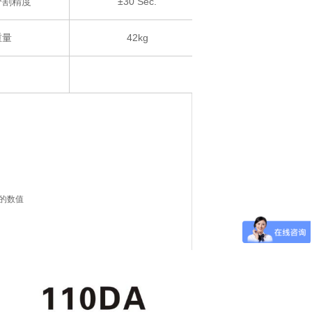
分割精度
±30 Sec.
重量
42kg
的数值