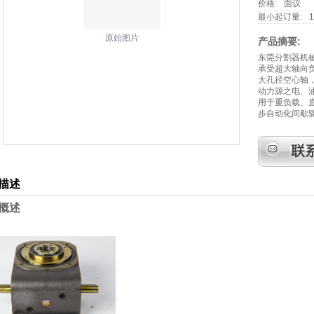
价格:
面议
最小起订量:
1
原始图片
产品摘要:
东莞分割器机
承受超大轴向
大孔径空心轴
动力源之电、
用于重负载、
步自动化间歇
描述
概述