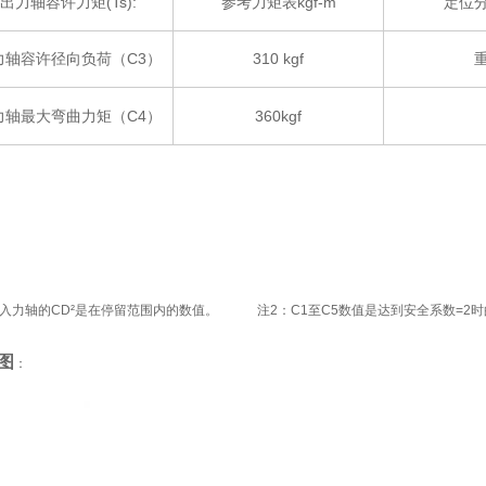
出力轴容许力矩(Ts):
参考力矩表kgf-m
定位
力轴容许径向负荷（C3）
310 kgf
力轴最大弯曲力矩（C4）
360kgf
入力轴的CD²是在停留范围内的数值。 注2：C1至C5数值是达到安全系数=2时
图
：