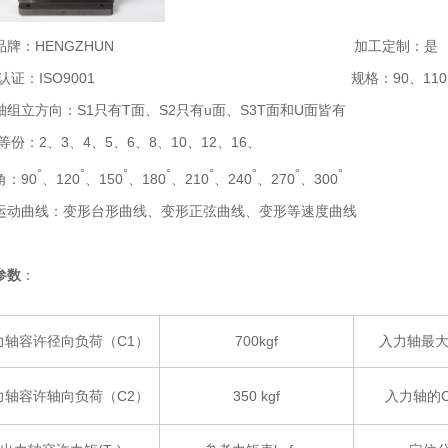
品品牌：HENGZHUN 加工定制：是
品认证：ISO9001
规格：90、1
轴组立方向：S1只有T面、S2只有u面、S3T面和U面皆有
份：2、3、4、5、6、8、10、12、16、
°
°
°
°
°
°
°
°
角：90
、120
、150
、180
、210
、240
、270
、300
运动曲线：变形台形曲线、变形正弦曲线、变形等速度曲线
参数
：
力轴容许径向负荷（C1）
700kgf
入力轴最大
力轴容许轴向负荷（C2）
350 kgf
入力轴的C