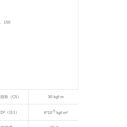
10、150
扭矩（C5）
30 kgf-m
-5
D²（注1）
6*10
kgf-m²