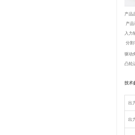
产
产
入力
分割等
驱动
凸轮
技术
出
出