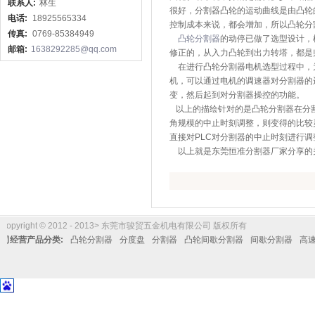
联系人:
林生
很好，分割器凸轮的运动曲线是由凸轮
电话:
18925565334
控制成本来说，都会增加，所以凸轮分
传真:
0769-85384949
凸轮分割器
的动停已做了选型设计，
邮箱:
1638292285@qq.com
修正的，从入力凸轮到出力转塔，都是
在进行凸轮分割器电机选型过程中，
机，可以通过电机的调速器对分割器的
变，然后起到对分割器操控的功能。
以上的描绘针对的是凸轮分割器在分割
角规模的中止时刻调整，则变得的比较
直接对PLC对分割器的中止时刻进行调
以上就是东莞恒准分割器厂家分享的
Copyright © 2012 - 2013> 东莞市骏贸五金机电有限公司 版权所有
公司经营产品分类:
凸轮分割器
分度盘
分割器
凸轮间歇分割器
间歇分割器
高