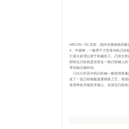
HRC45—52,目前，国内冷激铸铁的硬
4、中碳钢：一般用于大型发动机凸轮
行退火处理以便于机械加工。凸轮分割
部转位凸轮就是安装在一根凸轮轴上的
带动输出轴转动。
凸轮分割器
中的凸轮轴一般使用质量
发了一直凸轮轴氩弧重熔新工艺，美国
使用寿命关键技术核心。在保证凸轮有