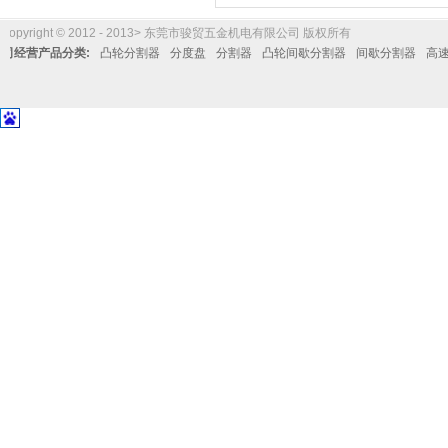
Copyright © 2012 - 2013> 东莞市骏贸五金机电有限公司 版权所有
公司经营产品分类:
凸轮分割器
分度盘
分割器
凸轮间歇分割器
间歇分割器
高