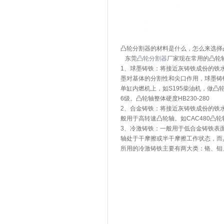
凸轮分割器的材料是什么，怎么来选择
东莞
凸轮分割器
厂家现在常用的凸轮
1、球墨铸铁：将接近灰铸铁成份的铁
墨对基体的分割性和尖口作用，球墨铸
单缸内燃机上，如S195柴油机，做凸轮轴
6级。凸轮轴整体硬度HB230-280
2、合金铸铁：将接近灰铸铁成份的铁水
般用于高转速凸轮轴。如CAC480凸轮轴
3、冷激铸铁：一般用于低合金铸铁表
轴处于干摩擦或半干摩擦工作状态，而
所用的冷激铸铁主要有两大类：铬、钼