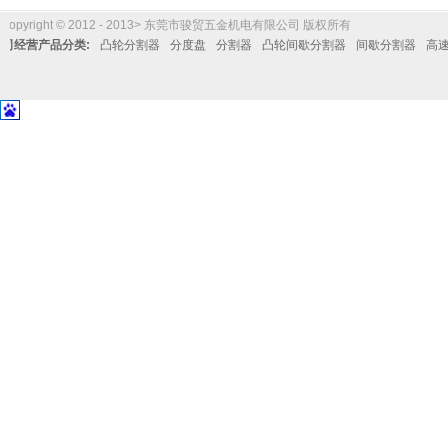
Copyright © 2012 - 2013> 东莞市骏贸五金机电有限公司 版权所有
公司经营产品分类:
凸轮分割器
分度盘
分割器
凸轮间歇分割器
间歇分割器
高