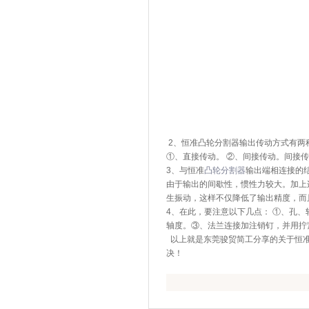
2、恒准凸轮分割器输出传动方式有两
①、直接传动。 ②、间接传动。间接
3、与恒准
凸轮分割器
输出端相连接的
由于输出的间歇性，惯性力较大。加上
生振动，这样不仅降低了输出精度，而
4、在此，要注意以下几点： ①、孔
轴度。③、法兰连接加注销钉，并用拧
以上就是东莞骏贸简工分享的关于恒
决！